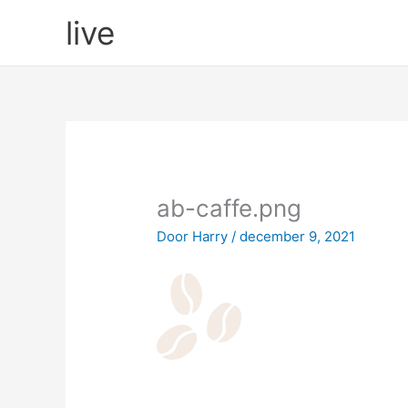
Ga
live
naar
de
inhoud
ab-caffe.png
Door
Harry
/
december 9, 2021