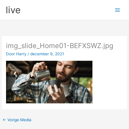
Ga
live
naar
de
inhoud
img_slide_Home01-BEFXSWZ.jpg
Door
Harry
/
december 9, 2021
←
Vorige Media